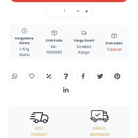
Kargolama
Stok Kodu
Kargo Ücreti
Süresi
Stok Adeti
KA-
Ücretsiz
1-5 İş
Tükendi
1000063
Kargo
Günü
HIZLI
KARGO
TESLIMAT
İNDIRIMLERI