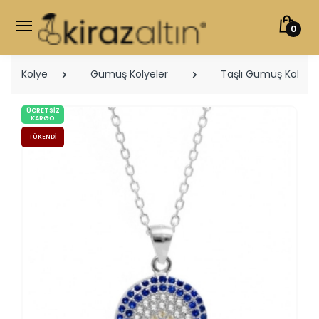
0
Kolye
Gümüş Kolyeler
Taşlı Gümüş Kolyele
ÜCRETSIZ
KARGO
TÜKENDI