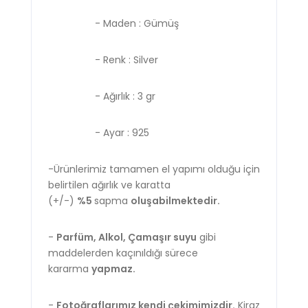
- Maden : Gümüş
- Renk : Silver
- Ağırlık : 3 gr
- Ayar : 925
-Ürünlerimiz tamamen el yapımı olduğu için
belirtilen ağırlık ve karatta
(+/-)
%5
sapma
oluşabilmektedir.
-
Parfüm, Alkol, Çamaşır suyu
gibi
maddelerden kaçınıldığı sürece
kararma
yapmaz.
-
Fotoğraflarımız kendi çekimimizdir.
Kiraz