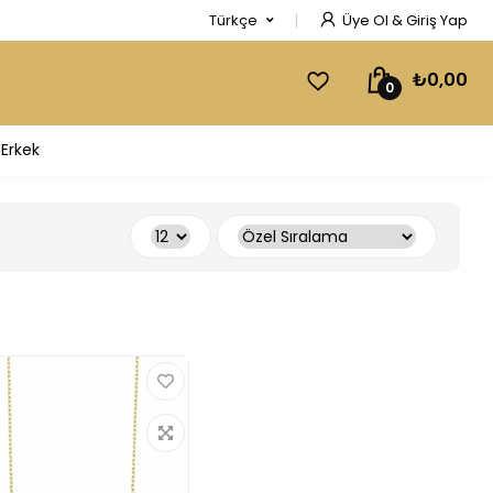
Türkçe
Üye Ol & Giriş Yap
₺0,00
0
Erkek