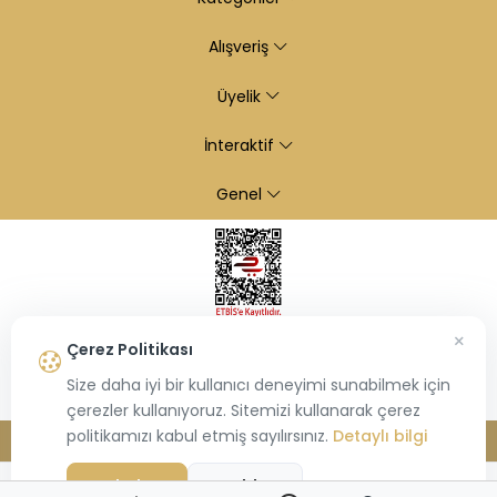
Alışveriş
Üyelik
İnteraktif
Genel
×
Çerez Politikası
Size daha iyi bir kullanıcı deneyimi sunabilmek için
çerezler kullanıyoruz. Sitemizi kullanarak çerez
politikamızı kabul etmiş sayılırsınız.
Detaylı bilgi
© 2026
Kiraz Altın
- Tüm hakları saklıdır.
Bu site,
Hiosis®
tarafından geliştirilmiş
E-Ticaret
paketleri ile oluşturulmuştur.
Kabul Et
Reddet