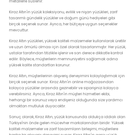
metallerle süslenir.
Kiraz Altın'ın yüzük koleksiyonu, evlilik ve nişan yüzükleri, zarif
tasarımlı gündelik yüzükler ve doğum günü hediyeleri gibi
birçok seçenek sunar. Ayrıca, her bütçeye uygun seçenekler
mevcuttur.
Kiraz Altın yüzükleri, yüksek kaliteli malzemeler kullanılarak üretilir
ve uzun ömürlü olması için özel olarak tasarlanmıştır. Her yüzük,
ustalar tarafından titizlikle işlenir ve son derece dikkatle kontrol
edilir. Böylece, müşterilerin memnuniyetini sağlamak adına
yüksek kalite standartları korunur.
Kiraz Altın, müşterilerinin alışveriş deneyimini kolaylaştırmak için
birçok seçenek sunar. Kiraz Altın'ın online mağazasından
kolayca yüzükler arasında gezinebilir ve siparişinizi kolayca
verebilirsiniz. Ayrıca, Kiraz Altın'ın müşteri hizmetleri ekibi,
herhangi bir sorunuz veya endişeniz olduğunda size yardımcı
olmaktan mutluluk duyacaktır.
Sonuç olarak, Kiraz Altın, yüzük konusunda oldukça iddialı olan
Türkiye'nin önde gelen mücevher markalarından biridir. Yüksek
kaliteli malzemeler ve zarif tasarımların birleşimi, müşterilere
harika bir alışveriş deneyimi sunar. Kiraz Altın'ın geniş yüzük