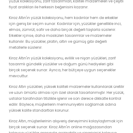
yüzük koleksiyonu, zarif tasarımları, kaliteli malzemeleri ve çeşitli
fiyat aralıkları ile herkesin beğenisini kazanır.
Kiraz Altın'ın yüzük koleksiyonu, hem kadınlar hem de erkekler
için geniş bir seçim sunar. Kadınlar için, yüzükler genellikle inci,
elmas, zümrüt, safir ve daha birçok değerli taşlarla süslenir.
Erkekler içinse, daha maskülen tasarımlar ve malzemeler
kullanılır. Bu yüzükler, platin, altın ve gümüş gibi değerli
metallerle süslenir.
Kiraz Altın'ın yüzük koleksiyonu, evlilik ve nişan yüzükleri, zarif
tasarımlı gündelik yüzükler ve doğum günü hediyeleri gibi
birçok seçenek sunar. Ayrıca, her bütçeye uygun seçenekler
mevcuttur.
Kiraz Altın yüzükleri, yüksek kaliteli malzemeler kullanılarak üretilir
ve uzun ömürlü olması için özel olarak tasarlanmıştır. Her yüzük,
ustalar tarafından titizlikle işlenir ve son derece dikkatle kontrol
edilir. Böylece, müşterilerin memnuniyetini sağlamak adına
yüksek kalite standartları korunur.
Kiraz Altın, müşterilerinin alışveriş deneyimini kolaylaştırmak için
birçok seçenek sunar. Kiraz Altın'ın online mağazasından
kolayca yüzükler arasında gezinebilir ve siparişinizi kolayca