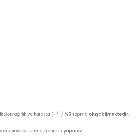
tilen ağırlık ve karatta (+/-)
%5
sapma
oluşabilmektedir.
n kaçınıldığı sürece kararma
yapmaz.