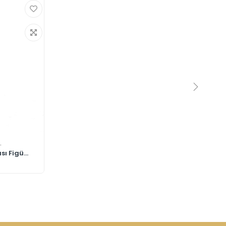
.
 Figü...