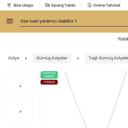
Bize Ulaşın
Sipariş Takibi
Online Tahsilat
Arama
Yüzü
Kolye
Gümüş Kolyeler
Taşlı Gümüş Kolyele
ÜCRETSIZ
KARGO
TÜKENDI