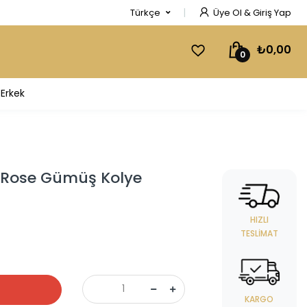
Türkçe
Üye Ol & Giriş Yap
₺0,00
0
Erkek
 Rose Gümüş Kolye
HIZLI
TESLIMAT
KARGO