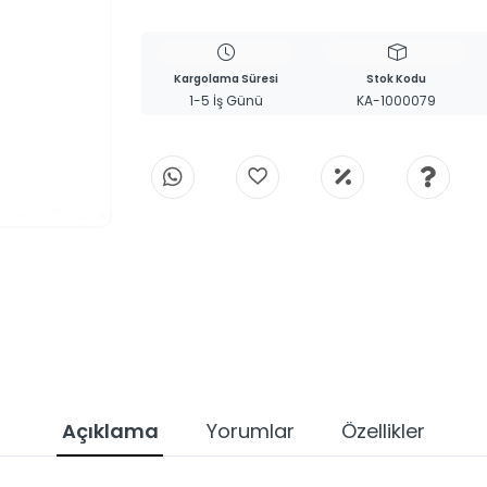
Kargolama Süresi
Stok Kodu
1-5 İş Günü
KA-1000079
Açıklama
Yorumlar
Özellikler