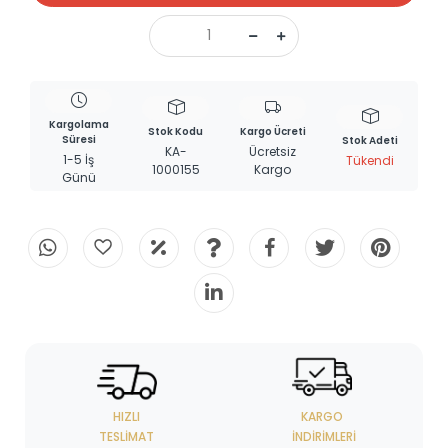
Kargolama
Stok Kodu
Kargo Ücreti
Süresi
Stok Adeti
KA-
Ücretsiz
1-5 İş
Tükendi
1000155
Kargo
Günü
HIZLI
KARGO
TESLIMAT
İNDIRIMLERI