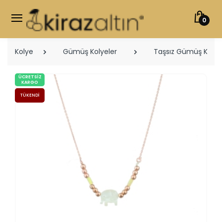
0
Kolye
Gümüş Kolyeler
Taşsız Gümüş Kolye
ÜCRETSIZ
KARGO
TÜKENDI