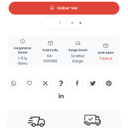
Haber Ver
Kargolama
Stok Kodu
Kargo Ücreti
Süresi
Stok Adeti
KA-
Ücretsiz
1-5 İş
Tükendi
1000158
Kargo
Günü