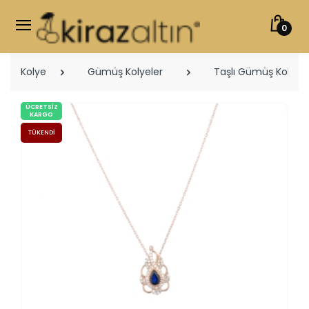
0
Kolye
Gümüş Kolyeler
Taşlı Gümüş Kolyele
ÜCRETSIZ
KARGO
TÜKENDI