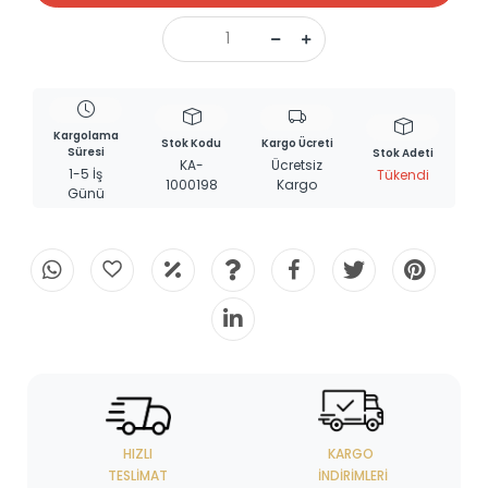
Kargolama
Stok Kodu
Kargo Ücreti
Süresi
Stok Adeti
KA-
Ücretsiz
1-5 İş
Tükendi
1000198
Kargo
Günü
HIZLI
KARGO
TESLIMAT
İNDIRIMLERI