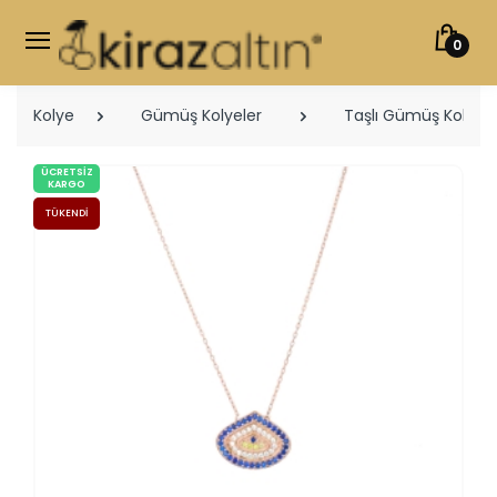
0
Kolye
Gümüş Kolyeler
Taşlı Gümüş Kolyele
ÜCRETSIZ
KARGO
TÜKENDI