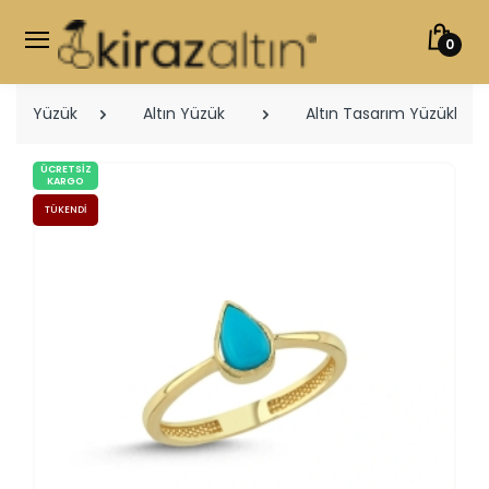
0
Yüzük
Altın Yüzük
Altın Tasarım Yüzükler
ÜCRETSIZ
KARGO
TÜKENDI