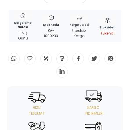
Kargolama
Stok Kodu
Kargo Ücreti
Süresi
Stok Adeti
KA-
Ücretsiz
1-5 İş
Tükendi
1000233
Kargo
Günü
HIZLI
KARGO
TESLIMAT
İNDIRIMLERI