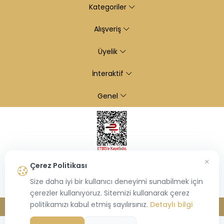
Kategoriler
Alışveriş
Üyelik
İnteraktif
Genel
×
Çerez Politikası
Size daha iyi bir kullanıcı deneyimi sunabilmek için
çerezler kullanıyoruz. Sitemizi kullanarak çerez
politikamızı kabul etmiş sayılırsınız.
Detaylı bilgi
© 2026
Kiraz Altın
- Tüm hakları saklıdır.
Bu site,
Hiosis®
tarafından geliştirilmiş
E-Ticaret
paketleri ile oluşturulmuştur.