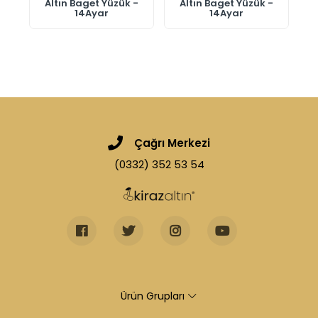
-
Altın Baget Yüzük -
Altın Baget Yüzük -
14Ayar
14Ayar
Çağrı Merkezi
(0332) 352 53 54
Ürün Grupları