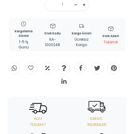
Kargolama
Stok Kodu
Kargo Ücreti
Süresi
Stok Adeti
KA-
Ücretsiz
1-5 İş
Tükendi
1000248
Kargo
Günü
HIZLI
KARGO
TESLIMAT
İNDIRIMLERI