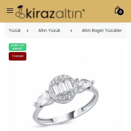
0
Yüzük
Altın Yüzük
Altın Baget Yüzükler
ÜCRETSIZ
KARGO
TÜKENDI