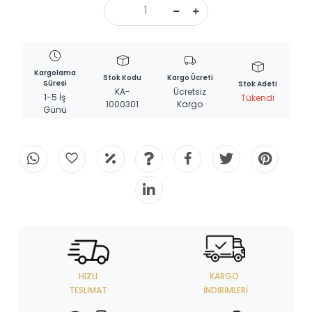
Kargolama
Stok Kodu
Kargo Ücreti
Süresi
Stok Adeti
KA-
Ücretsiz
1-5 İş
Tükendi
1000301
Kargo
Günü
HIZLI
KARGO
TESLIMAT
İNDIRIMLERI