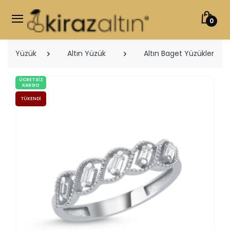
0
Yüzük
Altın Yüzük
Altın Baget Yüzükler
ÜCRETSIZ
KARGO
TÜKENDI