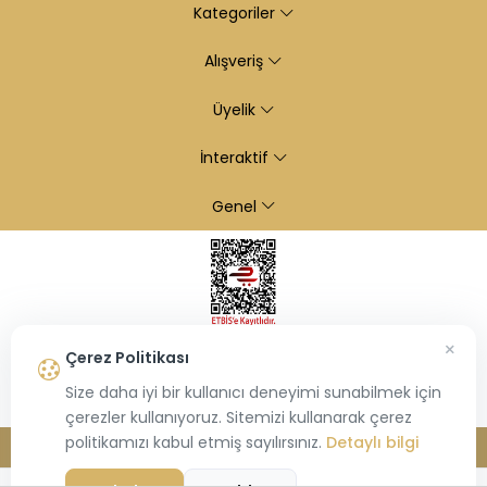
Kategoriler
Alışveriş
Üyelik
İnteraktif
Genel
×
Çerez Politikası
Size daha iyi bir kullanıcı deneyimi sunabilmek için
çerezler kullanıyoruz. Sitemizi kullanarak çerez
politikamızı kabul etmiş sayılırsınız.
Detaylı bilgi
© 2026
Kiraz Altın
- Tüm hakları saklıdır.
Bu site,
Hiosis®
tarafından geliştirilmiş
E-Ticaret
paketleri ile oluşturulmuştur.