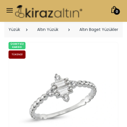
0
Yüzük
Altın Yüzük
Altın Baget Yüzükler
ÜCRETSIZ
KARGO
TÜKENDI