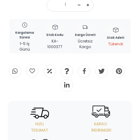
Kargolama
Stok Kodu
Kargo Ücreti
Süresi
Stok Adeti
KA-
Ücretsiz
1-5 İş
Tükendi
1000377
Kargo
Günü
HIZLI
KARGO
TESLIMAT
İNDIRIMLERI