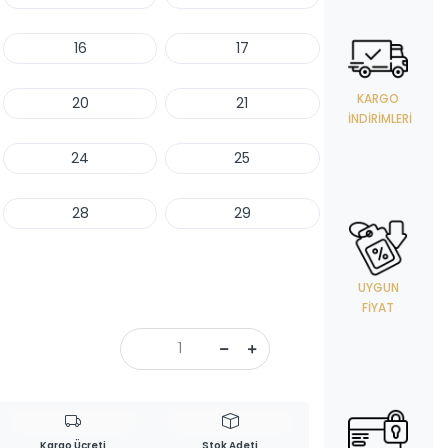
16
17
KARGO
20
21
İNDIRIMLERI
24
25
28
29
UYGUN
FIYAT
Kargo Ücreti
Stok Adeti