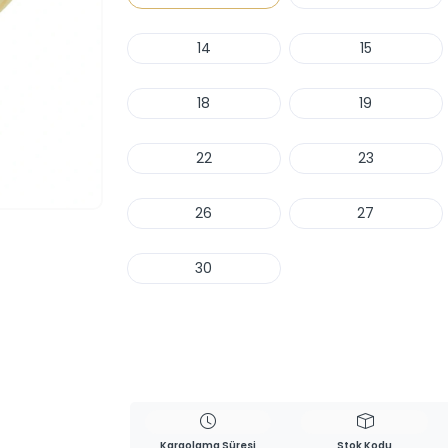
14
15
18
19
22
23
26
27
30
Haber Ver
Kargolama Süresi
Stok Kodu