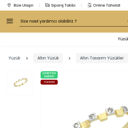
Bize Ulaşın
Sipariş Takibi
Online Tahsilat
Arama
Yüzü
Yüzük
Altın Yüzük
Altın Tasarım Yüzükler
ÜCRETSIZ
KARGO
TÜKENDI