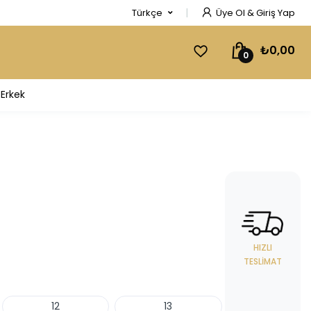
Türkçe
Üye Ol & Giriş Yap
₺0,00
0
Erkek
HIZLI
TESLIMAT
12
13