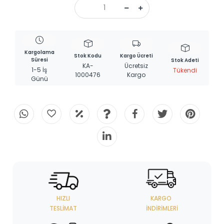
Kargolama
Stok Kodu
Kargo Ücreti
Süresi
Stok Adeti
KA-
Ücretsiz
1-5 İş
Tükendi
1000476
Kargo
Günü
HIZLI
KARGO
TESLIMAT
İNDIRIMLERI