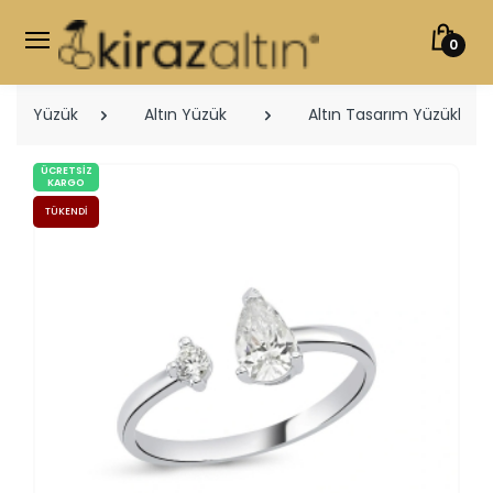
0
Yüzük
Altın Yüzük
Altın Tasarım Yüzükler
ÜCRETSIZ
KARGO
TÜKENDI