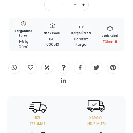
Kargolama
Stok Kodu
Kargo Ücreti
Süresi
Stok Adeti
KA-
Ücretsiz
1-5 İş
Tükendi
1000513
Kargo
Günü
HIZLI
KARGO
TESLIMAT
İNDIRIMLERI