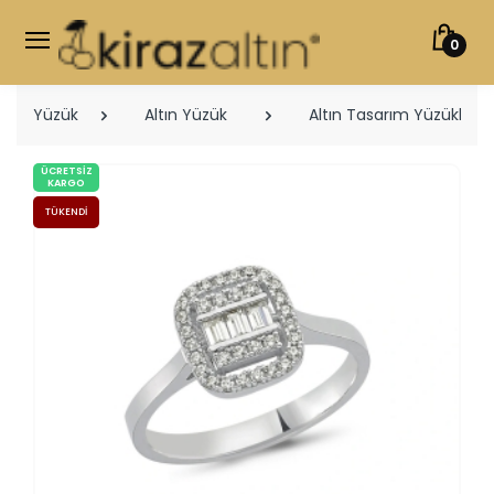
0
Yüzük
Altın Yüzük
Altın Tasarım Yüzükler
ÜCRETSIZ
KARGO
TÜKENDI