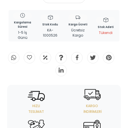
Kargolama
Stok Kodu
Kargo Ücreti
Süresi
Stok Adeti
KA-
Ücretsiz
1-5 İş
Tükendi
1000526
Kargo
Günü
HIZLI
KARGO
TESLIMAT
İNDIRIMLERI