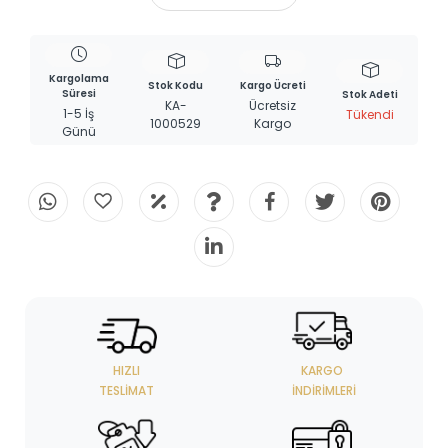
Kargolama
Stok Kodu
Kargo Ücreti
Süresi
Stok Adeti
KA-
Ücretsiz
1-5 İş
Tükendi
1000529
Kargo
Günü
HIZLI
KARGO
TESLIMAT
İNDIRIMLERI