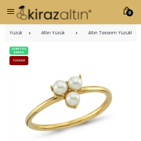
0
Yüzük
Altın Yüzük
Altın Tasarım Yüzükler
ÜCRETSIZ
KARGO
TÜKENDI