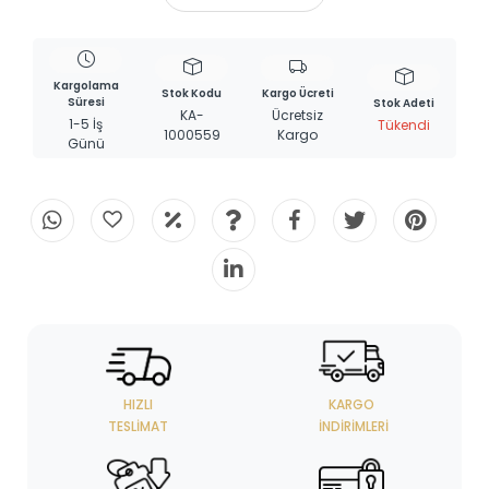
Kargolama
Stok Kodu
Kargo Ücreti
Süresi
Stok Adeti
KA-
Ücretsiz
1-5 İş
Tükendi
1000559
Kargo
Günü
HIZLI
KARGO
TESLIMAT
İNDIRIMLERI