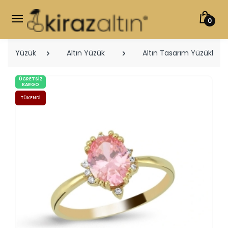
0
Yüzük
Altın Yüzük
Altın Tasarım Yüzükler
ÜCRETSIZ
KARGO
TÜKENDI