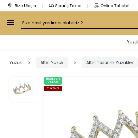
Bize Ulaşın
Sipariş Takibi
Online Tahsilat
Arama
Yüzü
Yüzük
Altın Yüzük
Altın Tasarım Yüzükler
ÜCRETSIZ
KARGO
TÜKENDI