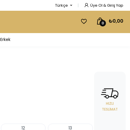
Türkçe
Üye Ol & Giriş Yap
₺0,00
0
Erkek
HIZLI
TESLIMAT
12
13