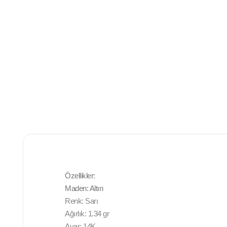
Özellikler:
Maden: Altın
Renk: Sarı
Ağırlık: 1.34 gr
Ayar: 14K