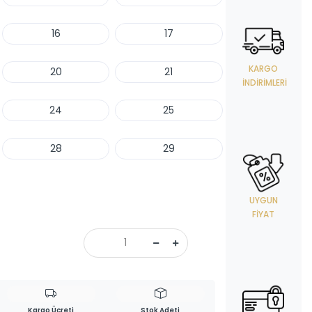
16
17
KARGO
20
21
İNDIRIMLERI
24
25
28
29
UYGUN
FIYAT
Kargo Ücreti
Stok Adeti