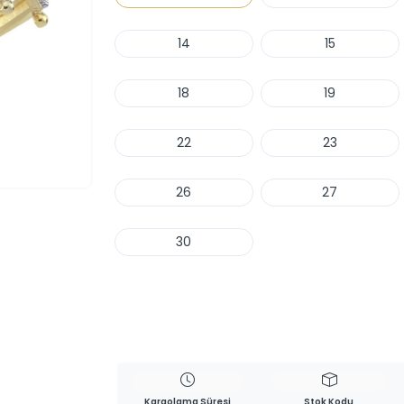
14
15
18
19
22
23
26
27
30
Haber Ver
Kargolama Süresi
Stok Kodu