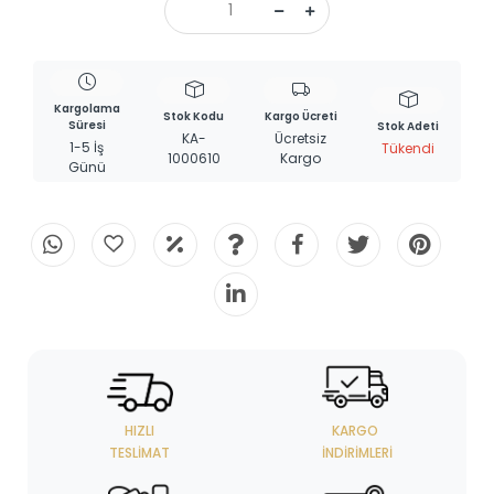
Kargolama
Stok Kodu
Kargo Ücreti
Süresi
Stok Adeti
KA-
Ücretsiz
1-5 İş
Tükendi
1000610
Kargo
Günü
HIZLI
KARGO
TESLIMAT
İNDIRIMLERI