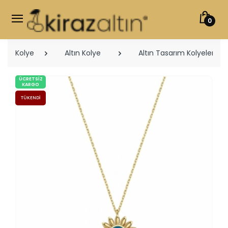
0
Kolye
Altın Kolye
Altın Tasarım Kolyeler
ÜCRETSIZ
KARGO
TÜKENDI