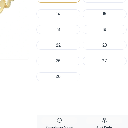
14
15
18
19
22
23
26
27
30
Haber Ver
Kargolama Süresi
Stok Kodu