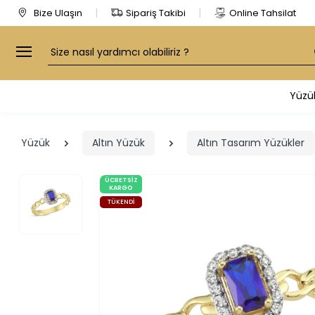
Bize Ulaşın
Sipariş Takibi
Online Tahsilat
Arama
Yüzü
Yüzük
Altın Yüzük
Altın Tasarım Yüzükler
ÜCRETSIZ
KARGO
TÜKENDI