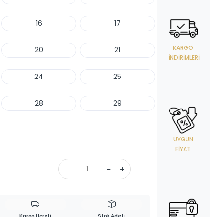
16
17
KARGO
20
21
İNDIRIMLERI
24
25
28
29
UYGUN
FIYAT
Kargo Ücreti
Stok Adeti