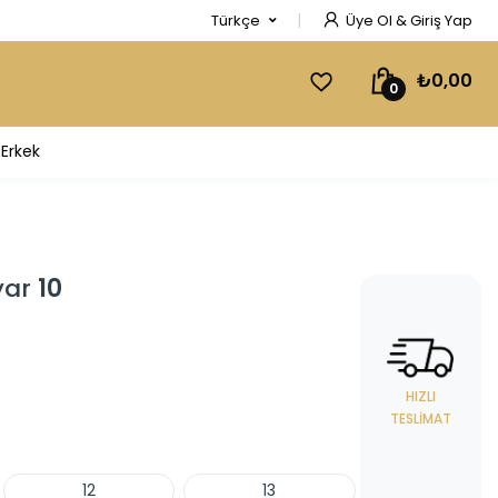
Türkçe
Üye Ol & Giriş Yap
₺0,00
0
Erkek
yar
10
HIZLI
TESLIMAT
12
13