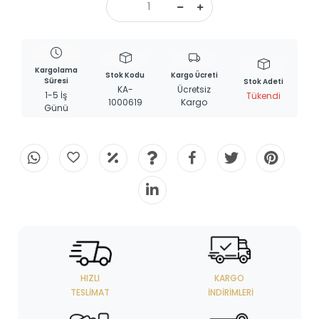
Kargolama
Stok Kodu
Kargo Ücreti
Süresi
Stok Adeti
KA-
Ücretsiz
1-5 İş
Tükendi
1000619
Kargo
Günü
HIZLI
KARGO
TESLIMAT
İNDIRIMLERI