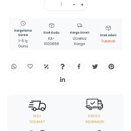
Kargolama
Stok Kodu
Kargo Ücreti
Süresi
Stok Adeti
KA-
Ücretsiz
1-5 İş
Tükendi
1000656
Kargo
Günü
HIZLI
KARGO
TESLIMAT
İNDIRIMLERI