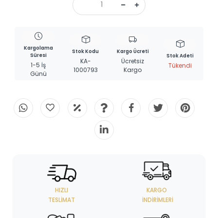
Kargolama
Stok Kodu
Kargo Ücreti
Süresi
Stok Adeti
KA-
Ücretsiz
1-5 İş
Tükendi
1000793
Kargo
Günü
HIZLI
KARGO
TESLIMAT
İNDIRIMLERI