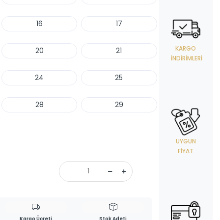
16
17
KARGO
20
21
İNDIRIMLERI
24
25
28
29
UYGUN
FIYAT
Kargo Ücreti
Stok Adeti