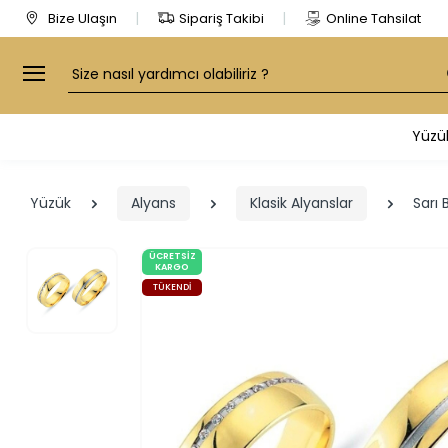
Bize Ulaşın
Sipariş Takibi
Online Tahsilat
Arama
Yüzü
Yüzük
Alyans
Klasik Alyanslar
Sarı 
ÜCRETSIZ
KARGO
TÜKENDI