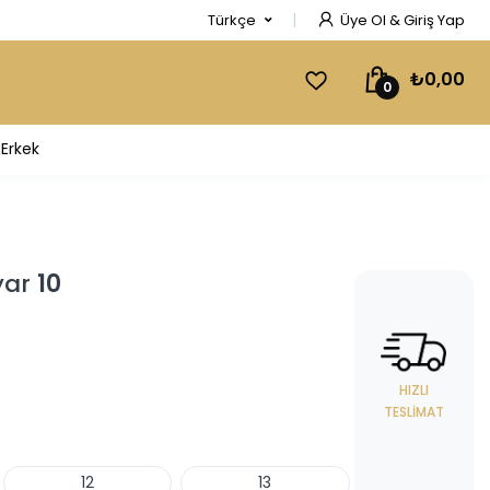
Türkçe
Üye Ol & Giriş Yap
₺0,00
0
Erkek
yar
10
HIZLI
TESLIMAT
12
13