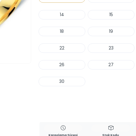
14
15
18
19
22
23
26
27
30
Haber Ver
Kargolama Süresi
Stok Kodu