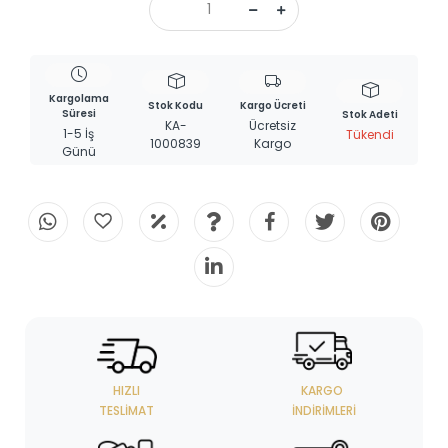
Kargolama
Stok Kodu
Kargo Ücreti
Süresi
Stok Adeti
KA-
Ücretsiz
1-5 İş
Tükendi
1000839
Kargo
Günü
HIZLI
KARGO
TESLIMAT
İNDIRIMLERI