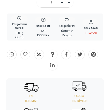
Kargolama
Stok Kodu
Kargo Ücreti
Süresi
Stok Adeti
KA-
Ücretsiz
1-5 İş
Tükendi
1000897
Kargo
Günü
HIZLI
KARGO
TESLIMAT
İNDIRIMLERI