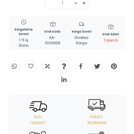
Kargolama
Stok Kodu
Kargo Ücreti
Süresi
Stok Adeti
KA-
Ücretsiz
1-5 İş
Tükendi
1000906
Kargo
Günü
HIZLI
KARGO
TESLIMAT
İNDIRIMLERI