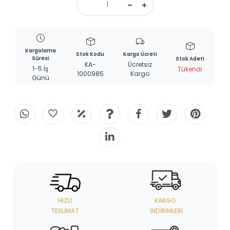
Kargolama
Stok Kodu
Kargo Ücreti
Süresi
Stok Adeti
KA-
Ücretsiz
1-5 İş
Tükendi
1000985
Kargo
Günü
HIZLI
KARGO
TESLIMAT
İNDIRIMLERI