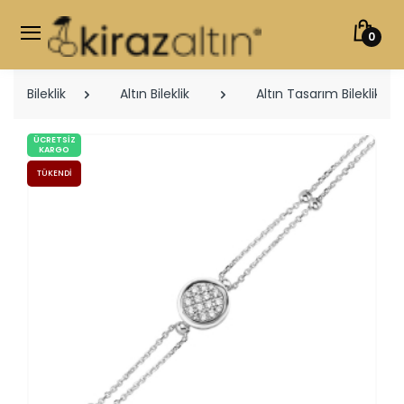
0
Bileklik
Altın Bileklik
Altın Tasarım Bileklikler
ÜCRETSIZ
KARGO
TÜKENDI