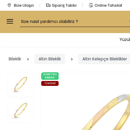
Bize Ulaşın
Sipariş Takibi
Online Tahsilat
Arama
Yüzü
Bileklik
Altın Bileklik
Altın Kelepçe Bileklikler
ÜCRETSIZ
KARGO
TÜKENDI