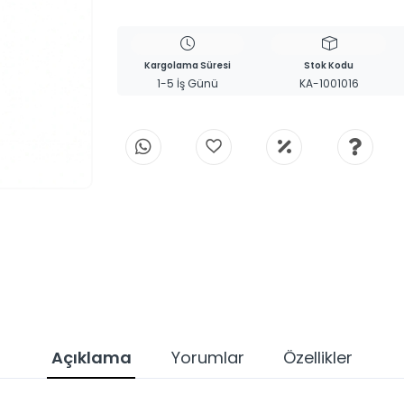
Kargolama Süresi
Stok Kodu
1-5 İş Günü
KA-1001016
Açıklama
Yorumlar
Özellikler