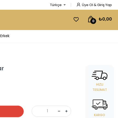
Türkçe
Üye Ol & Giriş Yap
₺0,00
0
Erkek
ar
HIZLI
TESLIMAT
KARGO