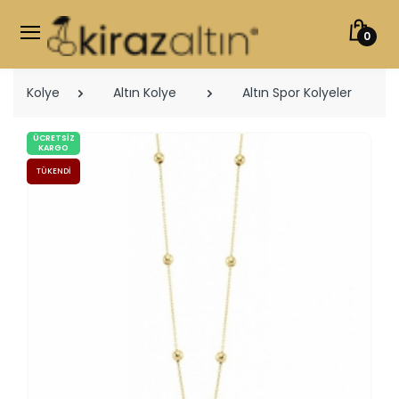
0
Kolye
Altın Kolye
Altın Spor Kolyeler
ÜCRETSIZ
KARGO
TÜKENDI