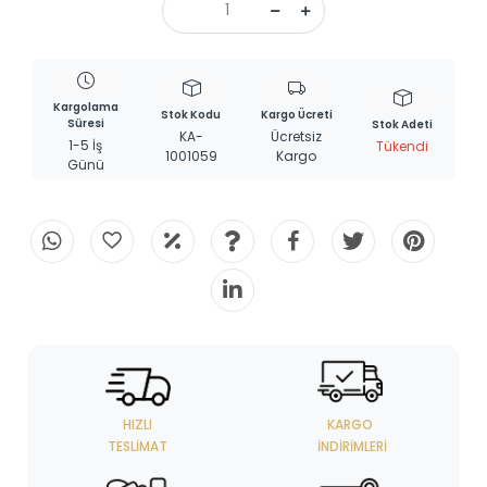
Kargolama
Stok Kodu
Kargo Ücreti
Süresi
Stok Adeti
KA-
Ücretsiz
1-5 İş
Tükendi
1001059
Kargo
Günü
HIZLI
KARGO
TESLIMAT
İNDIRIMLERI