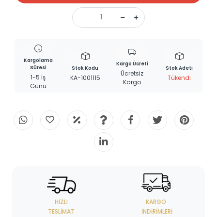
Kargolama
Kargo Ücreti
Süresi
Stok Kodu
Stok Adeti
Ücretsiz
1-5 İş
KA-1001115
Tükendi
Kargo
Günü
HIZLI
KARGO
TESLIMAT
İNDIRIMLERI