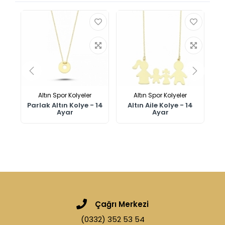
Altın Spor Kolyeler
Altın Spor Kolyeler
n
Parlak Altın Kolye - 14
Altın Aile Kolye - 14
Ayar
Ayar
Çağrı Merkezi
(0332) 352 53 54