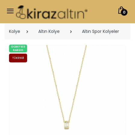
0
Kolye
Altın Kolye
Altın Spor Kolyeler
ÜCRETSIZ
KARGO
TÜKENDI