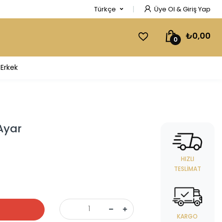
Türkçe
Üye Ol & Giriş Yap
₺0,00
0
Erkek
Ayar
HIZLI
TESLIMAT
KARGO