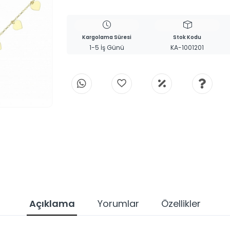
Kargolama Süresi
Stok Kodu
1-5 İş Günü
KA-1001201
Açıklama
Yorumlar
Özellikler