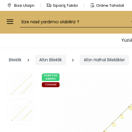
Bize Ulaşın
Sipariş Takibi
Online Tahsilat
Arama
Yüzü
Bileklik
Altın Bileklik
Altın Halhal Bileklikler
ÜCRETSIZ
KARGO
TÜKENDI