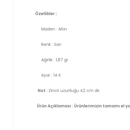
Özellikler ;
Maden : Altın
Renk : Sarı
Ağırlık : 1,87 gr
Ayar : 14 K
Not :
Zincir uzunluğu 42 cm dir.
Ürün Açıklaması : Ürünlerimizin tamamı el ya