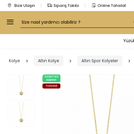
Bize Ulaşın
Sipariş Takibi
Online Tahsilat
Arama
Yüzü
Kolye
Altın Kolye
Altın Spor Kolyeler
ÜCRETSIZ
KARGO
TÜKENDI