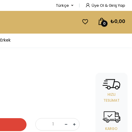
Türkçe
Üye Ol & Giriş Yap
₺0,00
0
Erkek
HIZLI
TESLIMAT
KARGO