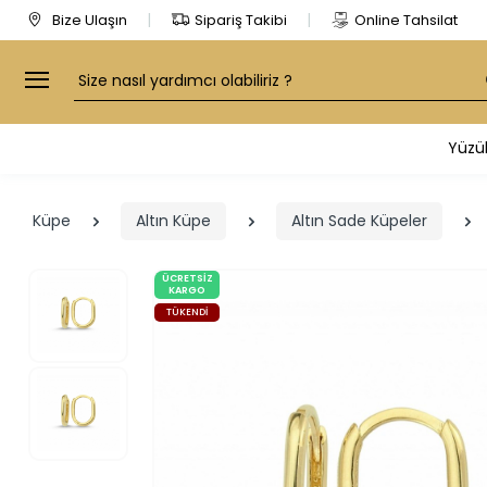
Bize Ulaşın
Sipariş Takibi
Online Tahsilat
Arama
Yüzü
Küpe
Altın Küpe
Altın Sade Küpeler
ÜCRETSIZ
KARGO
TÜKENDI