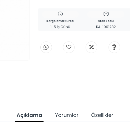
Kargolama Süresi
Stok Kodu
1-5 İş Günü
KA-1001282
Açıklama
Yorumlar
Özellikler