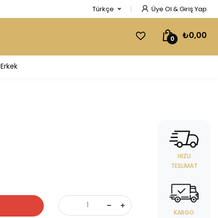
Türkçe
Üye Ol & Giriş Yap
₺0,00
0
Erkek
HIZLI
TESLIMAT
KARGO