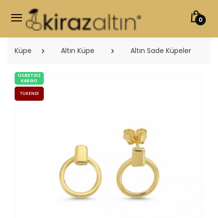
0
Küpe
Altın Küpe
Altın Sade Küpeler
ÜCRETSIZ
KARGO
TÜKENDI