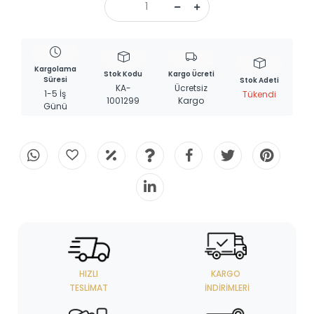
Kargolama
Stok Kodu
Kargo Ücreti
Süresi
Stok Adeti
KA-
Ücretsiz
1-5 İş
Tükendi
1001299
Kargo
Günü
HIZLI
KARGO
TESLIMAT
İNDIRIMLERI