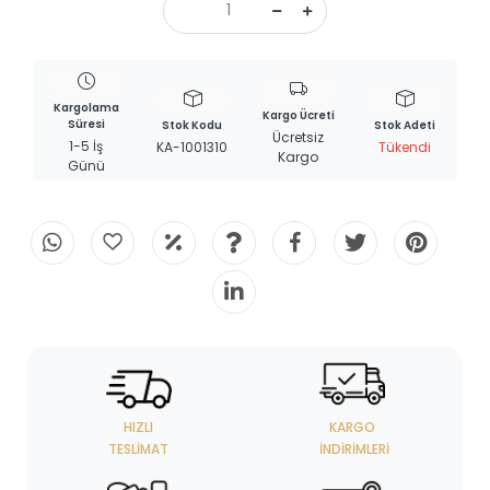
Kargolama
Kargo Ücreti
Süresi
Stok Kodu
Stok Adeti
Ücretsiz
1-5 İş
KA-1001310
Tükendi
Kargo
Günü
HIZLI
KARGO
TESLIMAT
İNDIRIMLERI