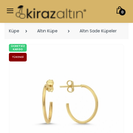
0
Küpe
Altın Küpe
Altın Sade Küpeler
ÜCRETSIZ
KARGO
TÜKENDI