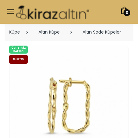
0
Küpe
Altın Küpe
Altın Sade Küpeler
ÜCRETSIZ
KARGO
TÜKENDI