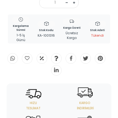
Kargolama
Kargo Ücreti
Süresi
Stok Kodu
Stok Adeti
Ücretsiz
1-5 İş
KA-1001316
Tükendi
Kargo
Günü
HIZLI
KARGO
TESLIMAT
İNDIRIMLERI