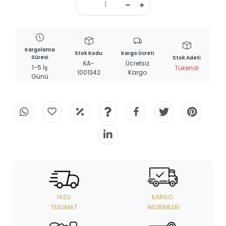
Kargolama
Stok Kodu
Kargo Ücreti
Süresi
Stok Adeti
KA-
Ücretsiz
1-5 İş
Tükendi
1001342
Kargo
Günü
HIZLI
KARGO
TESLIMAT
İNDIRIMLERI