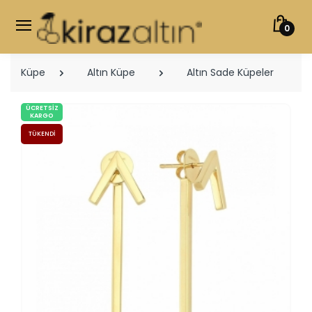
0
Küpe
Altın Küpe
Altın Sade Küpeler
ÜCRETSIZ
KARGO
TÜKENDI