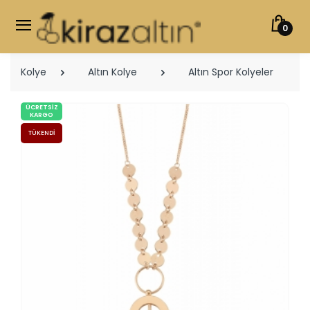
0
Kolye
Altın Kolye
Altın Spor Kolyeler
ÜCRETSIZ
KARGO
TÜKENDI