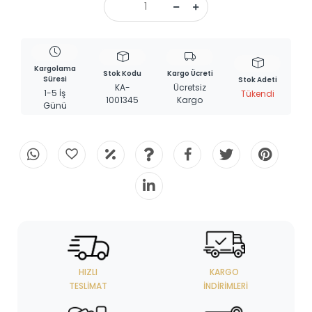
Kargolama
Stok Kodu
Kargo Ücreti
Süresi
Stok Adeti
KA-
Ücretsiz
1-5 İş
Tükendi
1001345
Kargo
Günü
HIZLI
KARGO
TESLIMAT
İNDIRIMLERI