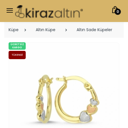
0
Küpe
Altın Küpe
Altın Sade Küpeler
ÜCRETSIZ
KARGO
TÜKENDI