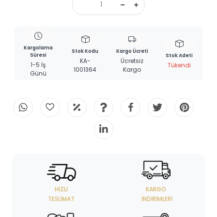
Kargolama
Stok Kodu
Kargo Ücreti
Süresi
Stok Adeti
KA-
Ücretsiz
1-5 İş
Tükendi
1001364
Kargo
Günü
HIZLI
KARGO
TESLIMAT
İNDIRIMLERI