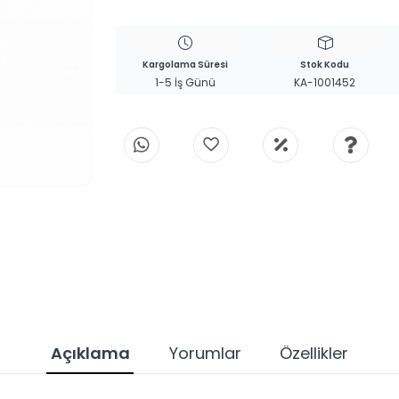
Kargolama Süresi
Stok Kodu
1-5 İş Günü
KA-1001452
Açıklama
Yorumlar
Özellikler