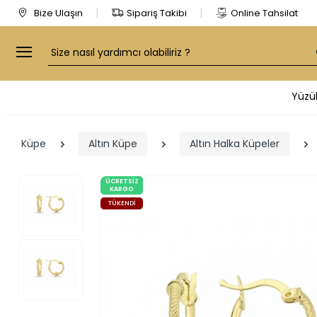
Bize Ulaşın
Sipariş Takibi
Online Tahsilat
Arama
Yüzü
Küpe
Altın Küpe
Altın Halka Küpeler
ÜCRETSIZ
KARGO
TÜKENDI