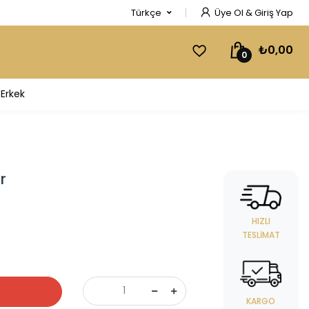
Türkçe
Üye Ol & Giriş Yap
₺0,00
0
Erkek
r
HIZLI
TESLIMAT
KARGO