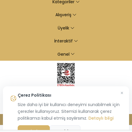
Kategoriler
Alışveriş
Üyelik
İnteraktif
Genel
×
Çerez Politikası
Size daha iyi bir kullanıcı deneyimi sunabilmek için
çerezler kullanıyoruz. Sitemizi kullanarak çerez
politikamızı kabul etmiş sayılırsınız.
Detaylı bilgi
© 2026
Kiraz Altın
- Tüm hakları saklıdır.
Bu site,
Hiosis®
tarafından geliştirilmiş
E-Ticaret
paketleri ile oluşturulmuştur.
Kabul Et
Reddet