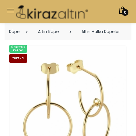
0
Küpe
Altın Küpe
Altın Halka Küpeler
ÜCRETSIZ
KARGO
TÜKENDI