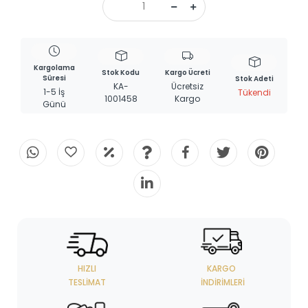
Kargolama
Stok Kodu
Kargo Ücreti
Süresi
Stok Adeti
KA-
Ücretsiz
1-5 İş
Tükendi
1001458
Kargo
Günü
HIZLI
KARGO
TESLIMAT
İNDIRIMLERI