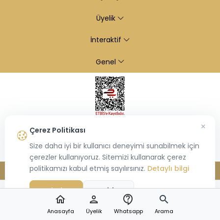
Üyelik
İnteraktif
Genel
×
Çerez Politikası
Size daha iyi bir kullanıcı deneyimi sunabilmek için
çerezler kullanıyoruz. Sitemizi kullanarak çerez
politikamızı kabul etmiş sayılırsınız.
Detaylı bilgi
© 2026
Kiraz Altın
- Tüm hakları saklıdır.
Bu site,
Hiosis®
tarafından geliştirilmiş
E-Ticaret
paketleri ile oluşturulmuştur.
Kabul Et
Reddet
home
person
contact_support
search
Anasayfa
Üyelik
Whatsapp
Arama