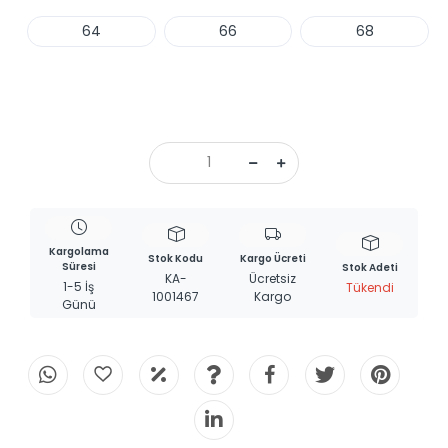
64
66
68
Haber Ver
Kargolama
Stok Kodu
Kargo Ücreti
Süresi
Stok Adeti
KA-
Ücretsiz
1-5 İş
Tükendi
1001467
Kargo
Günü