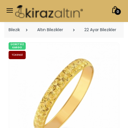
0
Bilezik
Altın Bilezikler
22 Ayar Bilezikler
ÜCRETSIZ
KARGO
TÜKENDI