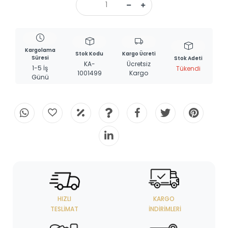
Kargolama
Stok Kodu
Kargo Ücreti
Süresi
Stok Adeti
KA-
Ücretsiz
1-5 İş
Tükendi
1001499
Kargo
Günü
HIZLI
KARGO
TESLIMAT
İNDIRIMLERI