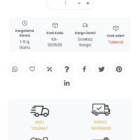
Kargolama
Stok Kodu
Kargo Ücreti
Süresi
Stok Adeti
KA-
Ücretsiz
1-5 İş
Tükendi
1001525
Kargo
Günü
HIZLI
KARGO
TESLIMAT
İNDIRIMLERI