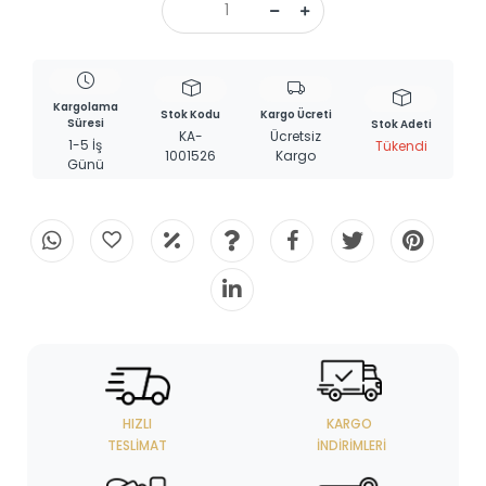
Kargolama
Stok Kodu
Kargo Ücreti
Süresi
Stok Adeti
KA-
Ücretsiz
1-5 İş
Tükendi
1001526
Kargo
Günü
HIZLI
KARGO
TESLIMAT
İNDIRIMLERI