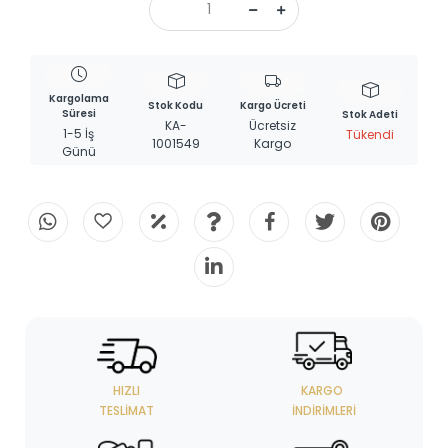
Kargolama
Stok Kodu
Kargo Ücreti
Süresi
Stok Adeti
KA-
Ücretsiz
1-5 İş
Tükendi
1001549
Kargo
Günü
HIZLI
KARGO
TESLIMAT
İNDIRIMLERI