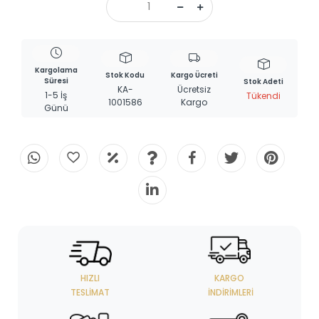
Kargolama
Stok Kodu
Kargo Ücreti
Süresi
Stok Adeti
KA-
Ücretsiz
1-5 İş
Tükendi
1001586
Kargo
Günü
HIZLI
KARGO
TESLIMAT
İNDIRIMLERI