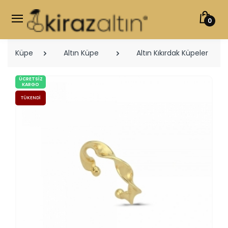
0
Küpe
Altın Küpe
Altın Kıkırdak Küpeler
ÜCRETSIZ
KARGO
TÜKENDI